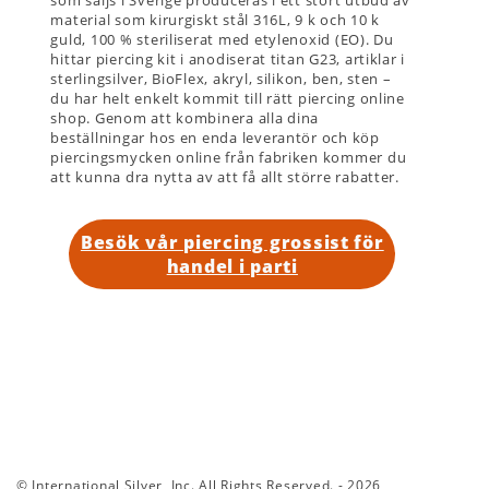
material som kirurgiskt stål 316L, 9 k och 10 k
guld, 100 % steriliserat med etylenoxid (EO). Du
hittar piercing kit i anodiserat titan G23, artiklar i
sterlingsilver, BioFlex, akryl, silikon, ben, sten –
du har helt enkelt kommit till rätt piercing online
shop. Genom att kombinera alla dina
beställningar hos en enda leverantör och köp
piercingsmycken online från fabriken kommer du
att kunna dra nytta av att få allt större rabatter.
Besök vår piercing grossist för
handel i parti
© International Silver, Inc. All Rights Reserved. - 2026