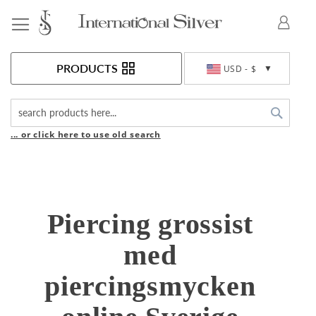
Toggle Nav
Currency
PRODUCTS
USD - $
Search
... or click here to use old search
Piercing grossist
med
piercingsmycken