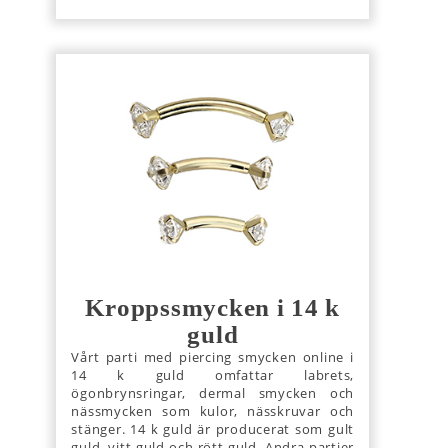
Kroppssmycken i 14 k
guld
Vårt parti med piercing smycken online i
14 k guld omfattar labrets,
ögonbrynsringar, dermal smycken och
nässmycken som kulor, nässkruvar och
stänger. 14 k guld är producerat som gult
guld, vitt guld och rött guld. Andra partier