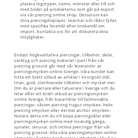
placera logotyper, namn, mönster eller till och
med bilder på produkterna som går på export
via vår piercing online shop. Dessutom kan
dina piercingdisplayer, skärmar och lådor fyllas
med specifika föremål efter önskemål om
import. Kontakta oss för att diskutera dina
möjligheter.
Endast högkvalitativa piercingar, tillbehör, delar,
verktyg och piercing material i parti från vår
piercing grossist går med vår leverantör av
piercingsmycken online Sverige. Våra kunder kan
hitta ett brett utbud av artiklar i kirurgiskt stål,
titan, guld, steriliserade tillbehör och mycket mer.
Om du är piercare eller tatuerare i Sverige och du
letar efter ett brett utbud av piercingsmycken
online Sverige, från basartiklar till fashionabla
piercingar, såsom piercing tragus smycken, helix
piercing smycken eller dermal anchor smycken.
Notera detta om du vill köpa piercingnålar eller
piercingsmycken online med invändig gänga,
spiraler, skruvar, och intima piercingar från vår
piercing grossist: Alla våra piercingsmycken online
som säljs i Sverige produceras i ett stort utbud av